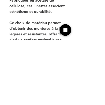
Fabriquées en acétate de
cellulose, ces lunettes associent
esthétisme et durabilité.
Ce choix de matériau permet
d'obtenir des montures à la fois
légères et résistantes, offrant
ainsi un confort optimal à son
utilisateur.
Soigneusement confectionnée à
la main dans nos ateliers
parisiens, chaque pièce est
unique avec la possibilité d'une
version fabriquée à vos
mesures.
Cliquez ici pour plus
d’information sur nos lunettes