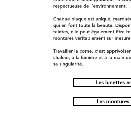
respectueuse de l’environnement.
Chaque plaque est unique, marquée 
qui en font toute la beauté. Dispon
teintes, elle peut également être t
montures véritablement sur mesure
Travailler la corne, c’est apprivoiser
chaleur, à la lumière et à la main de
sa singularité.
Les lunettes e
Les montures 
Lunettes, lunettes de soleil, lunettes sur mesure, lunettes de vue, lunettes retro, lunettes vintag