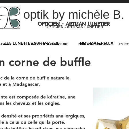
optik by michèle B.
OPTICIEN - ARTISAN LUNETIER
OPTICIEN - ARTISAN LUNETIER
LES LUNETTES SUR MESURE
NOS MATERIAUX
-FAIRE
LES LUNETTES SUR MESURE
NOS MATERIAUX
LES C
n corne de buffle
c de la corne de buffle naturelle,
e et à Madagascar.
ante est composée de kératine, une
s les cheveux et les ongles.
a densité et ses propriétés anallergiques,
e à celui ou celle qui la porte.
e de buffle s’inscrit dans une démarche