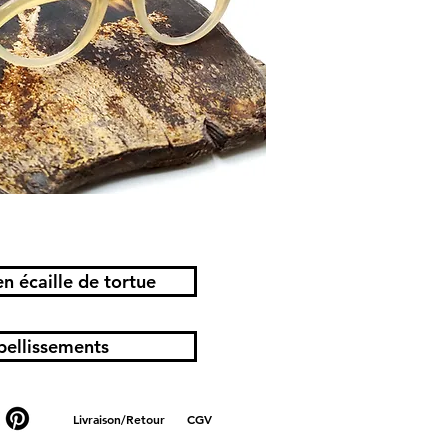
en écaille de tortue
bellissements
Livraison/Retour
CGV
lunettes métal, lunettes titanes, lunettes en or, lunettes jaune, lunettes rose, lunettes violettes ,