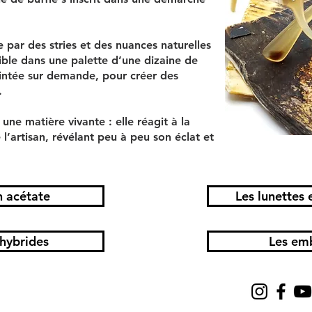
par des stries et des nuances naturelles
ible dans une palette d’une dizaine de
eintée sur demande, pour créer des
.
 une matière vivante : elle réagit à la
 l’artisan, révélant peu à peu son éclat et
n acétate
Les lunettes 
hybrides
Les em
e, années 70, années 80, années 60, années 50, années 40, années 30, années 20, lunettes rouge, lunettes bleu, lunettes vertes, lunettes multicolores, lunettes cristal, 