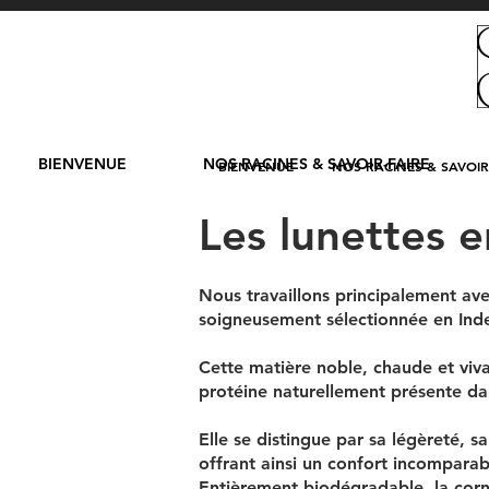
BIENVENUE
NOS RACINES & SAVOIR-FAIRE
BIENVENUE
NOS RACINES & SAVOIR
Les lunettes e
Nous travaillons principalement ave
soigneusement sélectionnée en Ind
Cette matière noble, chaude et viv
protéine naturellement présente dan
Elle se distingue par sa légèreté, s
offrant ainsi un confort incomparabl
Entièrement biodégradable, la corn