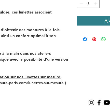
ulose, ces lunettes associent
Aj
d'obtenir des montures à la fois
t ainsi un confort optimal à son
à la main dans nos ateliers
ique avec la possibilité d'une version
ation sur nos lunettes sur mesure.
sure-paris.com/lunettes-sur-mesure )
e, années 70, années 80, années 60, années 50, années 40, années 30, années 20, lunettes rouge, lunettes bleu, lunettes vertes, lunettes multicolores, lunettes cristal, 
paisses, élégance, chic, mode, bijoux, fashion, fashion week, unique, pièce unique, lunettes de star, customiser, customisation, tendance luxe, exclusive, exception, lu