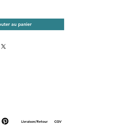
outer au panier
Livraison/Retour
CGV
lunettes métal, lunettes titanes, lunettes en or, lunettes jaune, lunettes rose, lunettes violettes ,
xe, acétate de cellulose, coton, naturel, corne de buffle, écaille de tortue, bois, ébène, cuir,