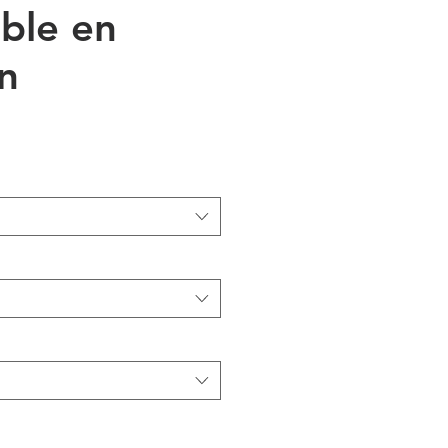
ible en
n