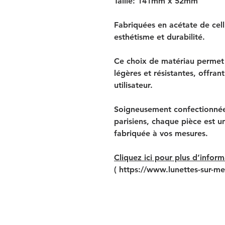
Taille: 141mm x 52mm
Fabriquées en acétate de cell
esthétisme et durabilité.
Ce choix de matériau permet 
légères et résistantes, offran
utilisateur.
Soigneusement confectionnée 
parisiens, chaque pièce est un
fabriquée à vos mesures.
Cliquez ici pour plus d’inform
( https://www.lunettes-sur-me
Lunettes, lunettes de soleil, lunettes sur mesure, lunettes de vue, lunettes retro, lunettes vintag
lunettes blanches, lunettes noires, lunettes mattes, lunettes écailles, lunettes fines, lunettes é