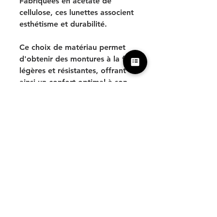
Fabriquées en acétate de
cellulose, ces lunettes associent
esthétisme et durabilité.
Ce choix de matériau permet
d'obtenir des montures à la fois
légères et résistantes, offrant
ainsi un confort optimal à son
utilisateur.
Soigneusement confectionnée à
la main dans nos ateliers
parisiens, chaque pièce est
unique avec la possibilité d'une
version fabriquée à vos
mesures.
Cliquez ici pour plus
d’information sur nos lunettes