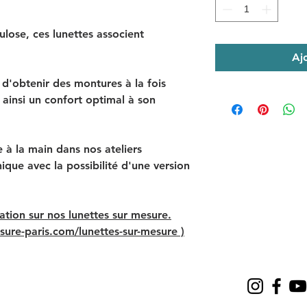
ulose, ces lunettes associent
Aj
d'obtenir des montures à la fois
t ainsi un confort optimal à son
à la main dans nos ateliers
ique avec la possibilité d'une version
ation sur nos lunettes sur mesure.
sure-paris.com/lunettes-sur-mesure )
e, années 70, années 80, années 60, années 50, années 40, années 30, années 20, lunettes rouge, lunettes bleu, lunettes vertes, lunettes multicolores, lunettes cristal, 
paisses, élégance, chic, mode, bijoux, fashion, fashion week, unique, pièce unique, lunettes de star, customiser, customisation, tendance luxe, exclusive, exception, lu