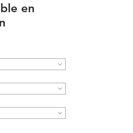
ible en
n