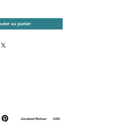
outer au panier
Livraison/Retour
CGV
lunettes métal, lunettes titanes, lunettes en or, lunettes jaune, lunettes rose, lunettes violettes ,
xe, acétate de cellulose, coton, naturel, corne de buffle, écaille de tortue, bois, ébène, cuir,