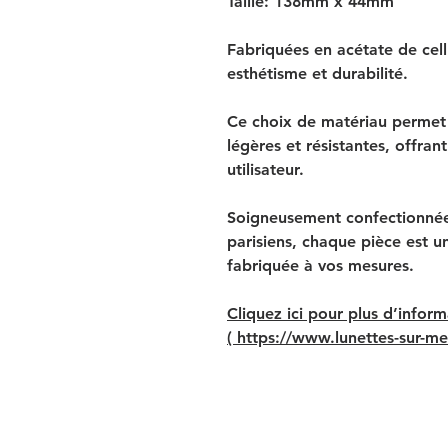
Taille: 138mm x 44mm
Fabriquées en acétate de cell
esthétisme et durabilité.
Ce choix de matériau permet 
légères et résistantes, offran
utilisateur.
Soigneusement confectionnée 
parisiens, chaque pièce est un
fabriquée à vos mesures.
Cliquez ici pour plus d’inform
( https://www.lunettes-sur-me
Lunettes, lunettes de soleil, lunettes sur mesure, lunettes de vue, lunettes retro, lunettes vintag
lunettes blanches, lunettes noires, lunettes mattes, lunettes écailles, lunettes fines, lunettes é