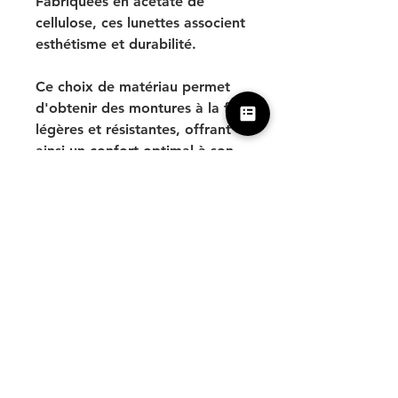
Fabriquées en acétate de
cellulose, ces lunettes associent
esthétisme et durabilité.
Ce choix de matériau permet
d'obtenir des montures à la fois
légères et résistantes, offrant
ainsi un confort optimal à son
utilisateur.
Soigneusement confectionnée à
la main dans nos ateliers
parisiens, chaque pièce est
unique avec la possibilité d'une
version fabriquée à vos
mesures.
Cliquez ici pour plus
d’information sur nos lunettes